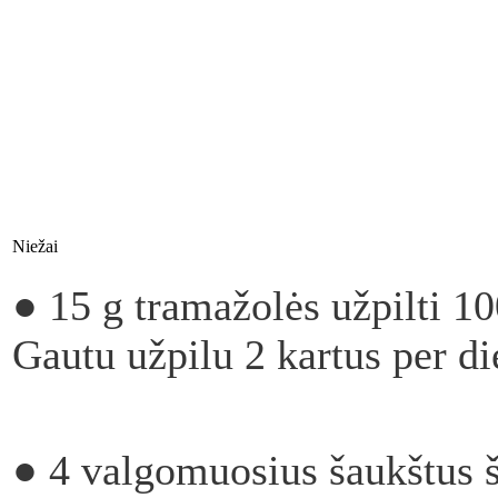
Niežai
●
15 g tramažolės užpilti 100
Gautu užpilu 2 kartus per die
●
4 valgomuosius šaukštus ša