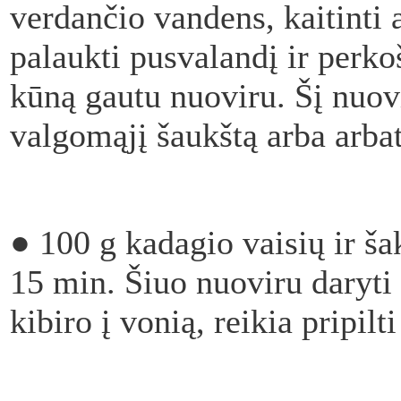
verdančio vandens, kaitinti 
palaukti pusvalandį ir perkoš
kūną gautu nuoviru. Šį nuovi
valgomąjį šaukštą arba arbat
●
100 g kadagio vaisių ir šak
15 min. Šiuo nuoviru daryti 
kibiro į vonią, reikia pripil