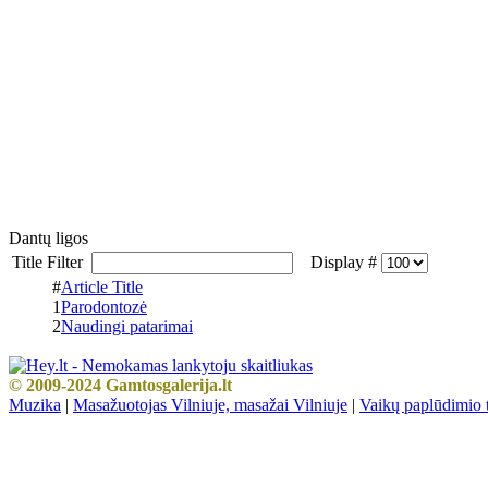
Dantų ligos
Title Filter
Display #
#
Article Title
1
Parodontozė
2
Naudingi patarimai
© 2009-2024 Gamtosgalerija.lt
Muzika
|
Masažuotojas Vilniuje, masažai Vilniuje
|
Vaikų paplūdimio t